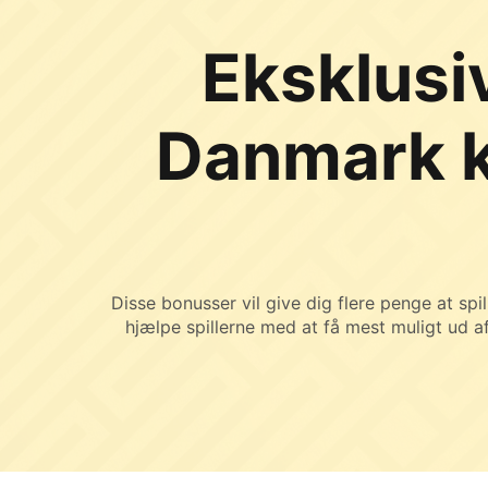
Eksklusiv
Danmark k
Disse bonusser vil give dig flere penge at spi
hjælpe spillerne med at få mest muligt ud a