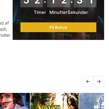
Timer
Minutter
Sekunder
ud af
Få Bonus
pil,
idler.