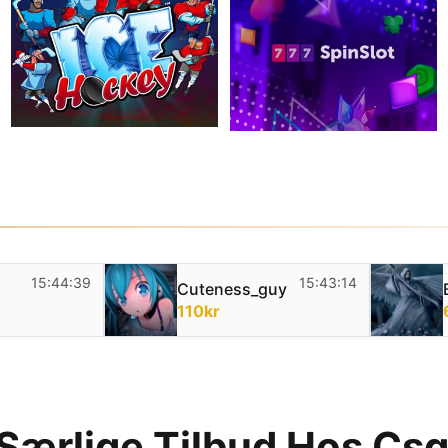
15:44:39
15:43:14
Cuteness_guy
110kr
Særlige Tilbud Hos Cs