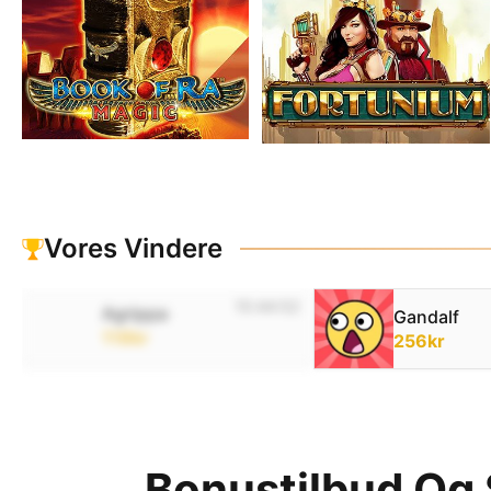
Vores Vindere
15:44:52
Agrippa
Gandalf
118kr
256kr
Bonustilbud Og 