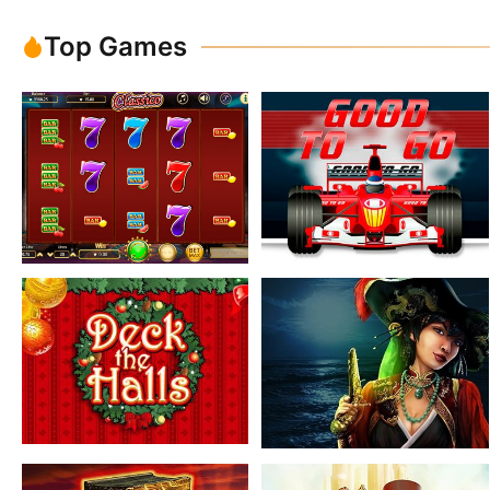
Der er hurtige og sikre måder at få dine gevinster f
Top Games
Tilgængelige tilbagetrækningsmetoder
Forklaring af indbetalings- og udtrædelsesgrænser
Csgo Empire Casino Bonus