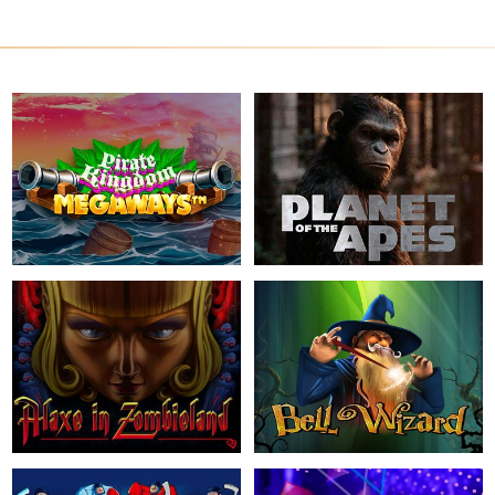
ra Csgo Empire Casino