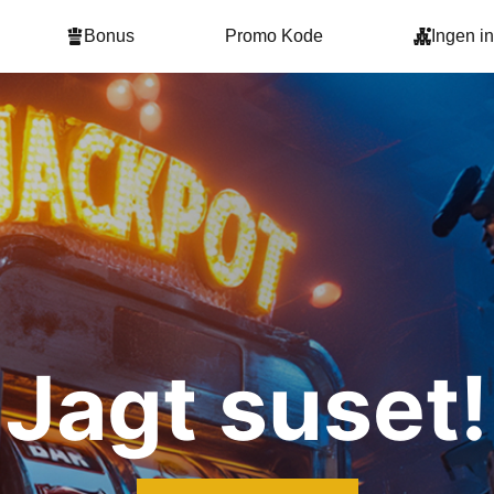
Bonus
Promo Kode
Ingen i
Jagt suset!