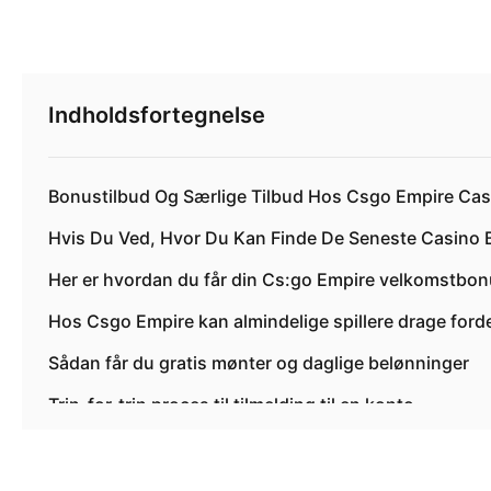
Indholdsfortegnelse
Bonustilbud Og Særlige Tilbud Hos Csgo Empire Cas
Hvis Du Ved, Hvor Du Kan Finde De Seneste Casino
Her er hvordan du får din Cs:go Empire velkomstbo
Hos Csgo Empire kan almindelige spillere drage for
Sådan får du gratis mønter og daglige belønninger
Trin-for-trin proces til tilmelding til en konto
Det er gratis at tilmelde sig, og du behøver ikke at f
Betalingsmetoder accepteret for Csgo Empire-indsk