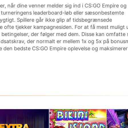
er, når dine venner melder sig ind i CS:GO Empire og
 turneringens leaderboard-løb eller sæsonbestemte
tigt. Spillere går ikke glip af tidsbegrænsede
e ofte tjekker kampagnesiden. For at få mest muligt 
g betingelser, der følger med dem. Disse kan omfatte s
indsatskrav, der normalt er mellem 1x og 5x på bonusm
øre den bedste CS:GO Empire oplevelse og maksimerer