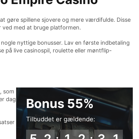
l at gøre spillene sjovere og mere værdifulde. Disse
r ved med at bruge platformen.
 nogle nyttige bonusser. Lav en første indbetaling
på live casinospil, roulette eller møntflip-
d, som
er dag
Bonus 55%
Tilbuddet er gældende:
satser
5
2
1
2
2
9
:
: