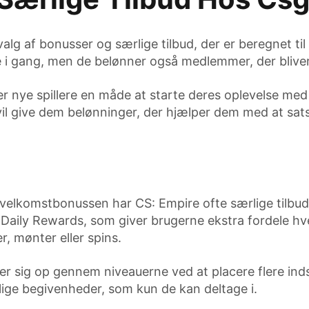
valg af bonusser og særlige tilbud, der er beregnet ti
 i gang, men de belønner også medlemmer, der blive
er nye spillere en måde at starte deres oplevelse med
l give dem belønninger, der hjælper dem med at satse 
r velkomstbonussen har CS: Empire ofte særlige tilbu
r Daily Rewards, som giver brugerne ekstra fordele hv
r, mønter eller spins.
er sig op gennem niveauerne ved at placere flere ind
lige begivenheder, som kun de kan deltage i.